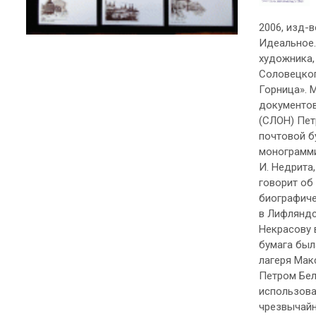
2006, изд-в
Идеальное.
художника,
Соловецког
Горница». 
документов
(СЛОН) Пет
почтовой б
монограмми
И. Недрита
говорит об
биографиче
в Лифляндс
Некрасову 
бумага бы
лагеря Мак
Петром Бел
использова
чрезвычайн