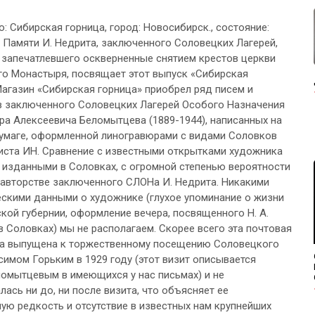
о: Сибирская горница, город: Новосибирск., состояние:
 Памяти И. Недрита, заключенного Соловецких Лагерей,
 запечатлевшего оскверненные снятием крестов церкви
о Монастыря, посвящает этот выпуск «Сибирская
Магазин «Сибирская горница» приобрел ряд писем и
 заключенного Соловецких Лагерей Особого Назначения
ра Алексеевича Беломытцева (1889-1944), написанных на
умаге, оформленной линогравюрами с видами Соловков
ста ИН. Сравнение с известными открытками художника
, изданными в Соловках, с огромной степенью вероятности
 авторстве заключенного СЛОНа И. Недрита. Никакими
скими данными о художнике (глухое упоминание о жизни
кой губернии, оформление вечера, посвященного Н. А.
в Соловках) мы не располагаем. Скорее всего эта почтовая
ла выпущена к торжественному посещению Соловецкого
симом Горьким в 1929 году (этот визит описывается
омытцевым в имеющихся у нас письмах) и не
лась ни до, ни после визита, что объясняет ее
ую редкость и отсутствие в известных нам крупнейших