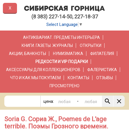
X
(8 383) 227-14-50, 227-18-37
Select Language
▼
АНТИКВАРИАТ. ПРЕДМЕТЫ ИНТЕРЬЕРА
КНИГИ. ГАЗЕТЫ. ЖУРНАЛЫ
ОТКРЫТКИ
АКЦИИ, БАНКНОТЫ
НУМИЗМАТИКА
ФИЛАТЕЛИЯ
РЕДКОСТИ И VIP ПОДАРКИ
АКСЕССУАРЫ ДЛЯ КОЛЛЕКЦИОНЕРОВ
ФАЛЕРИСТИКА
ЧТО И КАК МЫ ПОКУПАЕМ
КОНТАКТЫ
ОТЗЫВЫ
ПРОСМОТРЕНО
-
цена:
Soria G. Сориа Ж., Poemes de L'age
terrible. Поэмы Грозного времени.