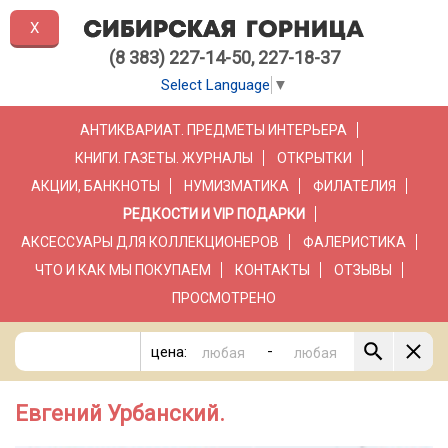
X
(8 383) 227-14-50, 227-18-37
Select Language
▼
АНТИКВАРИАТ. ПРЕДМЕТЫ ИНТЕРЬЕРА
КНИГИ. ГАЗЕТЫ. ЖУРНАЛЫ
ОТКРЫТКИ
АКЦИИ, БАНКНОТЫ
НУМИЗМАТИКА
ФИЛАТЕЛИЯ
РЕДКОСТИ И VIP ПОДАРКИ
АКСЕССУАРЫ ДЛЯ КОЛЛЕКЦИОНЕРОВ
ФАЛЕРИСТИКА
ЧТО И КАК МЫ ПОКУПАЕМ
КОНТАКТЫ
ОТЗЫВЫ
ПРОСМОТРЕНО
-
цена:
Евгений Урбанский.