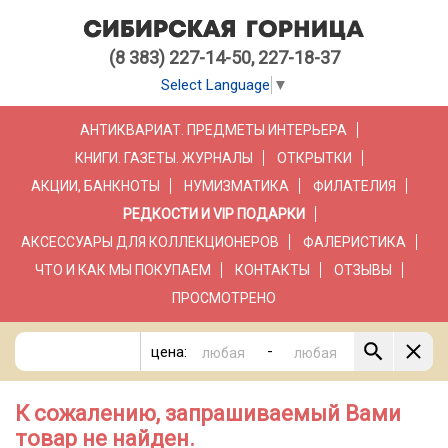
(8 383) 227-14-50, 227-18-37
Select Language
▼
АНТИКВАРИАТ. ПРЕДМЕТЫ ИНТЕРЬЕРА
КНИГИ. ГАЗЕТЫ. ЖУРНАЛЫ
ОТКРЫТКИ
АКЦИИ, БАНКНОТЫ
НУМИЗМАТИКА
ФИЛАТЕЛИЯ
РЕДКОСТИ И VIP ПОДАРКИ
АКСЕССУАРЫ ДЛЯ КОЛЛЕКЦИОНЕРОВ
ФАЛЕРИСТИКА
ЧТО И КАК МЫ ПОКУПАЕМ
КОНТАКТЫ
ОТЗЫВЫ
ПРОСМОТРЕНО
-
цена:
К сожалению, запрашиваемый Вами
товар не найден.