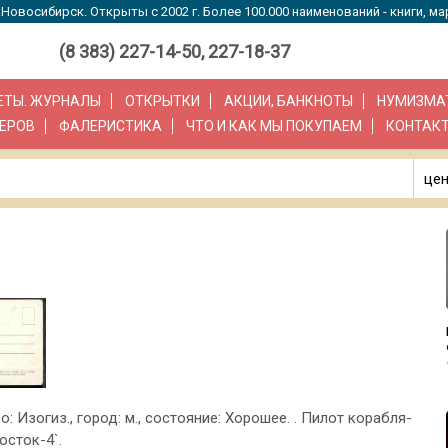
Новосибирск. Открыты с 2002 г. Более 100.000 наименований - книги, ма
(8 383) 227-14-50, 227-18-37
ЗЕТЫ. ЖУРНАЛЫ
ОТКРЫТКИ
АКЦИИ, БАНКНОТЫ
НУМИЗМА
ЕРОВ
ФАЛЕРИСТИКА
ЧТО И КАК МЫ ПОКУПАЕМ
КОНТАК
цен
во: Изогиз., город: м., состояние: Хорошее. . Пилот корабля-
осток-4`.