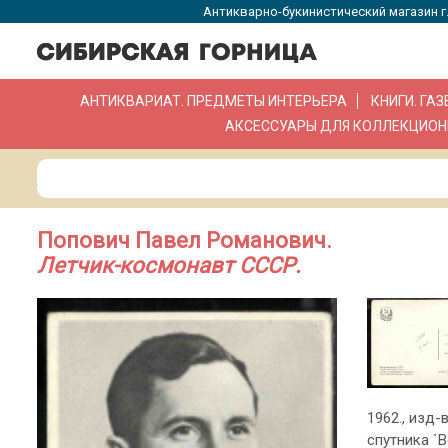
Антикварно-букинистический магазин г.
АНТИКВАРИАТ. ПРЕДМЕТЫ ИНТЕРЬЕРА
КНИГИ. ГА
АКСЕССУАРЫ ДЛЯ КОЛЛЕКЦИОН
Попович Павел Романович.
Летчик-космонавт СССР.
1962., изд-
спутника `В