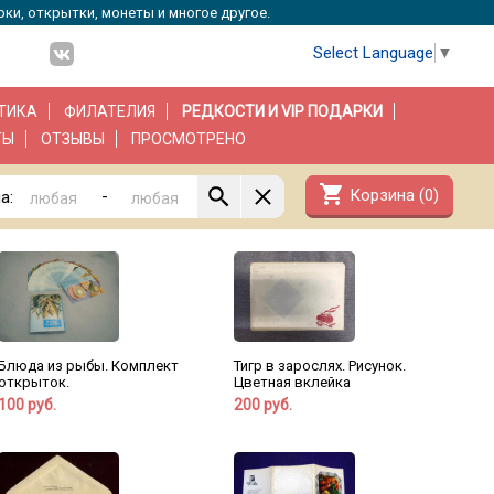
рки, открытки, монеты и многое другое.
Select Language
▼
ТИКА
ФИЛАТЕЛИЯ
РЕДКОСТИ И VIP ПОДАРКИ
ТЫ
ОТЗЫВЫ
ПРОСМОТРЕНО
shopping_cart
Корзина (
0
)
-
а:
Блюда из рыбы. Комплект
Тигр в зарослях. Рисунок.
открыток.
Цветная вклейка
100 руб.
200 руб.