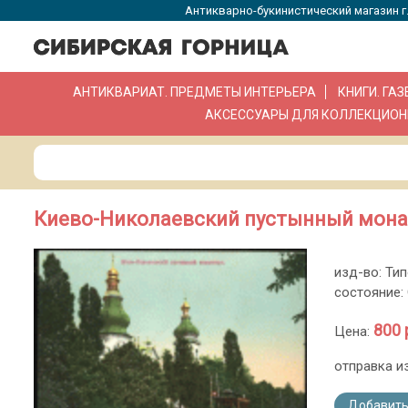
Антикварно-букинистический магазин г.
АНТИКВАРИАТ. ПРЕДМЕТЫ ИНТЕРЬЕРА
КНИГИ. ГА
АКСЕССУАРЫ ДЛЯ КОЛЛЕКЦИОН
Киево-Николаевский пустынный мона
изд-во: Ти
состояние:
800 
Цена:
отправка и
Добавить