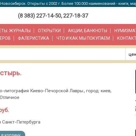
Новосибирск. Открыты с 2002 г. Более 100.000 наименований - книги, ма
(8 383) 227-14-50, 227-18-37
ЗЕТЫ. ЖУРНАЛЫ
ОТКРЫТКИ
АКЦИИ, БАНКНОТЫ
НУМИЗМА
ЕРОВ
ФАЛЕРИСТИКА
ЧТО И КАК МЫ ПОКУПАЕМ
КОНТАК
цен
стырь.
по-литография Киево-Печорской Лавры., город: киев,
 Отличное
руб.
з Санкт-Петербурга
 в корзину