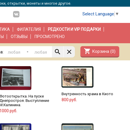
рки, открытки, монеты и многое другое.
Select Language
▼
ТИКА
ФИЛАТЕЛИЯ
РЕДКОСТИ И VIP ПОДАРКИ
ТЫ
ОТЗЫВЫ
ПРОСМОТРЕНО
shopping_cart
Корзина (
0
)
-
а:
Внутренность храма в Киото
Фотооткрытка. На пуске
800 руб.
Днепростроя. Выступление
М.Калинина.
1000 руб.