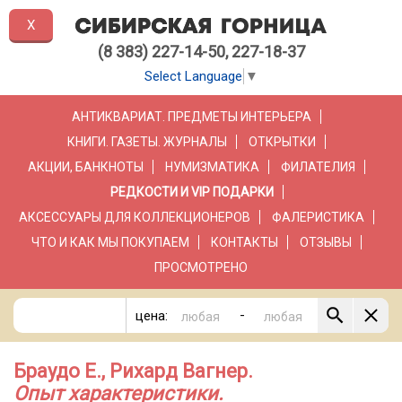
X
(8 383) 227-14-50, 227-18-37
Select Language
▼
АНТИКВАРИАТ. ПРЕДМЕТЫ ИНТЕРЬЕРА
КНИГИ. ГАЗЕТЫ. ЖУРНАЛЫ
ОТКРЫТКИ
АКЦИИ, БАНКНОТЫ
НУМИЗМАТИКА
ФИЛАТЕЛИЯ
РЕДКОСТИ И VIP ПОДАРКИ
АКСЕССУАРЫ ДЛЯ КОЛЛЕКЦИОНЕРОВ
ФАЛЕРИСТИКА
ЧТО И КАК МЫ ПОКУПАЕМ
КОНТАКТЫ
ОТЗЫВЫ
ПРОСМОТРЕНО
-
цена:
Браудо Е., Рихард Вагнер.
Опыт характеристики.