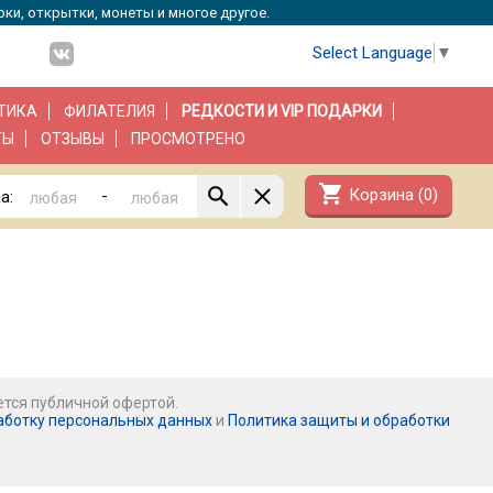
рки, открытки, монеты и многое другое.
Select Language
▼
ТИКА
ФИЛАТЕЛИЯ
РЕДКОСТИ И VIP ПОДАРКИ
ТЫ
ОТЗЫВЫ
ПРОСМОТРЕНО
shopping_cart
Корзина (
0
)
-
а:
ется публичной офертой.
аботку персональных данных
и
Политика защиты и обработки