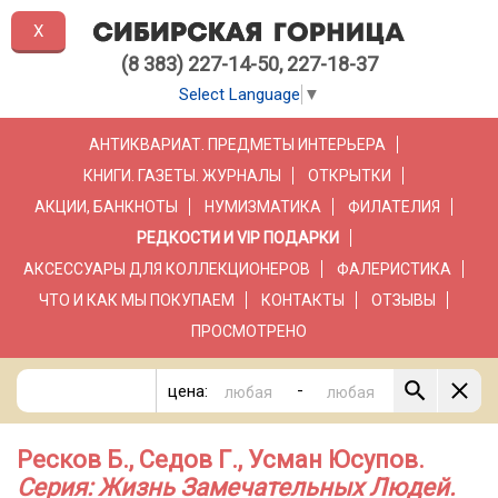
X
(8 383) 227-14-50, 227-18-37
Select Language
▼
АНТИКВАРИАТ. ПРЕДМЕТЫ ИНТЕРЬЕРА
КНИГИ. ГАЗЕТЫ. ЖУРНАЛЫ
ОТКРЫТКИ
АКЦИИ, БАНКНОТЫ
НУМИЗМАТИКА
ФИЛАТЕЛИЯ
РЕДКОСТИ И VIP ПОДАРКИ
АКСЕССУАРЫ ДЛЯ КОЛЛЕКЦИОНЕРОВ
ФАЛЕРИСТИКА
ЧТО И КАК МЫ ПОКУПАЕМ
КОНТАКТЫ
ОТЗЫВЫ
ПРОСМОТРЕНО
-
цена:
Ресков Б., Седов Г., Усман Юсупов.
Серия: Жизнь Замечательных Людей.