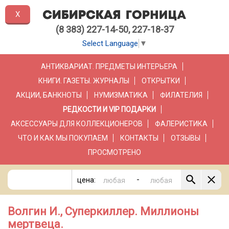
X
(8 383) 227-14-50, 227-18-37
Select Language
▼
АНТИКВАРИАТ. ПРЕДМЕТЫ ИНТЕРЬЕРА
КНИГИ. ГАЗЕТЫ. ЖУРНАЛЫ
ОТКРЫТКИ
АКЦИИ, БАНКНОТЫ
НУМИЗМАТИКА
ФИЛАТЕЛИЯ
РЕДКОСТИ И VIP ПОДАРКИ
АКСЕССУАРЫ ДЛЯ КОЛЛЕКЦИОНЕРОВ
ФАЛЕРИСТИКА
ЧТО И КАК МЫ ПОКУПАЕМ
КОНТАКТЫ
ОТЗЫВЫ
ПРОСМОТРЕНО
-
цена:
Волгин И., Суперкиллер. Миллионы
мертвеца.