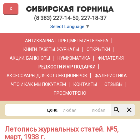
X
(8 383) 227-14-50, 227-18-37
Select Language
▼
АНТИКВАРИАТ. ПРЕДМЕТЫ ИНТЕРЬЕРА
КНИГИ. ГАЗЕТЫ. ЖУРНАЛЫ
ОТКРЫТКИ
АКЦИИ, БАНКНОТЫ
НУМИЗМАТИКА
ФИЛАТЕЛИЯ
РЕДКОСТИ И VIP ПОДАРКИ
АКСЕССУАРЫ ДЛЯ КОЛЛЕКЦИОНЕРОВ
ФАЛЕРИСТИКА
ЧТО И КАК МЫ ПОКУПАЕМ
КОНТАКТЫ
ОТЗЫВЫ
ПРОСМОТРЕНО
-
цена:
Летопись журнальных статей. №5,
март, 1938 г.