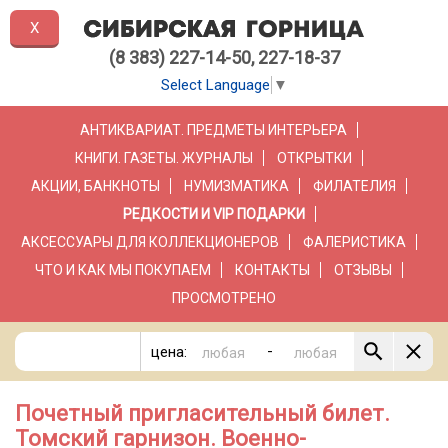
X
(8 383) 227-14-50, 227-18-37
Select Language
▼
АНТИКВАРИАТ. ПРЕДМЕТЫ ИНТЕРЬЕРА
КНИГИ. ГАЗЕТЫ. ЖУРНАЛЫ
ОТКРЫТКИ
АКЦИИ, БАНКНОТЫ
НУМИЗМАТИКА
ФИЛАТЕЛИЯ
РЕДКОСТИ И VIP ПОДАРКИ
АКСЕССУАРЫ ДЛЯ КОЛЛЕКЦИОНЕРОВ
ФАЛЕРИСТИКА
ЧТО И КАК МЫ ПОКУПАЕМ
КОНТАКТЫ
ОТЗЫВЫ
ПРОСМОТРЕНО
-
цена:
Почетный пригласительный билет.
Томский гарнизон. Военно-