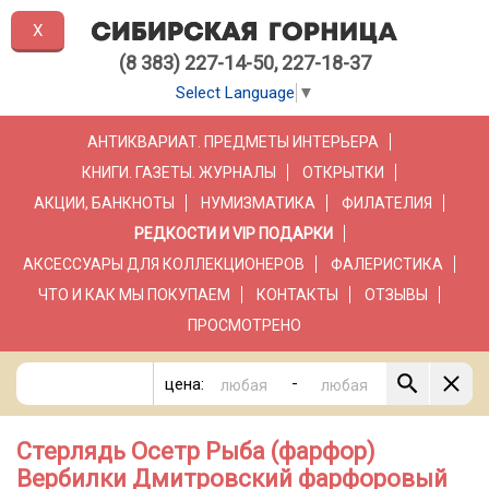
X
(8 383) 227-14-50, 227-18-37
Select Language
▼
АНТИКВАРИАТ. ПРЕДМЕТЫ ИНТЕРЬЕРА
КНИГИ. ГАЗЕТЫ. ЖУРНАЛЫ
ОТКРЫТКИ
АКЦИИ, БАНКНОТЫ
НУМИЗМАТИКА
ФИЛАТЕЛИЯ
РЕДКОСТИ И VIP ПОДАРКИ
АКСЕССУАРЫ ДЛЯ КОЛЛЕКЦИОНЕРОВ
ФАЛЕРИСТИКА
ЧТО И КАК МЫ ПОКУПАЕМ
КОНТАКТЫ
ОТЗЫВЫ
ПРОСМОТРЕНО
-
цена:
Стерлядь Осетр Рыба (фарфор)
Вербилки Дмитровский фарфоровый