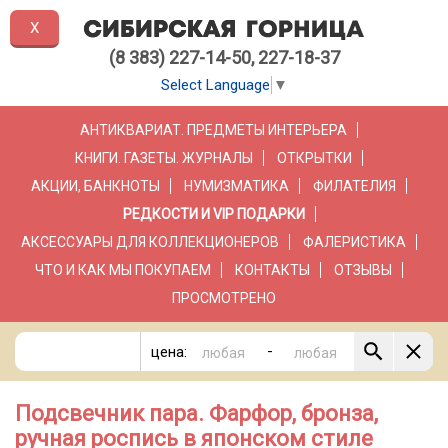
X
(8 383) 227-14-50, 227-18-37
Select Language
▼
АНТИКВАРИАТ. ПРЕДМЕТЫ ИНТЕРЬЕРА
КНИГИ. ГАЗЕТЫ. ЖУРНАЛЫ
ОТКРЫТКИ
АКЦИИ, БАНКНОТЫ
НУМИЗМАТИКА
ФИЛАТЕЛИЯ
РЕДКОСТИ И VIP ПОДАРКИ
АКСЕССУАРЫ ДЛЯ КОЛЛЕКЦИОНЕРОВ
ФАЛЕРИСТИКА
ЧТО И КАК МЫ ПОКУПАЕМ
КОНТАКТЫ
ОТЗЫВЫ
ПРОСМОТРЕНО
-
цена:
Подсвечник пара. Фарфор, бронза,
ручная роспись в японском стиле